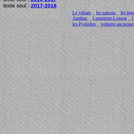
texte seul :
2017-2018
Le village
_
les saisons
_
les lég
Audirac
_
Lussagnet-Lusson
_
L
les Pyrénées
_
voitures ancienne