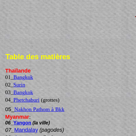
Table des matières
Thaïlande
01_
Bangkok
02_
Surin
03_
Bangkok
04_
Phetchaburi
(grottes)
05_
Nakhon Pathom à Bkk
Myanmar
:
06_
Yangon
(la ville)
07_
Mandalay
(pagodes)