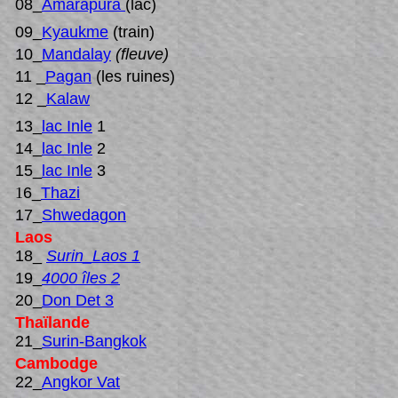
08_
Amarapura
(lac)
09_
Kyaukme
(train)
10_
Mandalay
(fleuve)
11 _
Pagan
(les ruines)
12 _
Kalaw
13_
lac Inle
1
14_
lac Inle
2
15_
lac Inle
3
1
6_
Thazi
17_
Shwedagon
Laos
18_
Surin_Laos 1
19_
4000 îles 2
20_
Don Det 3
Thaïlande
21_
Surin-Bangkok
Cambodge
22_
Angkor Vat