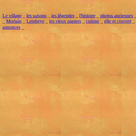
Le village
_
les saisons
_
les légendes
_
l'histoire
_
photos anciennes
_
Morlaàs
_
Lembeye
_
les vieux papiers
_
cuisine
_
gîte et couvert
_
annonces
_