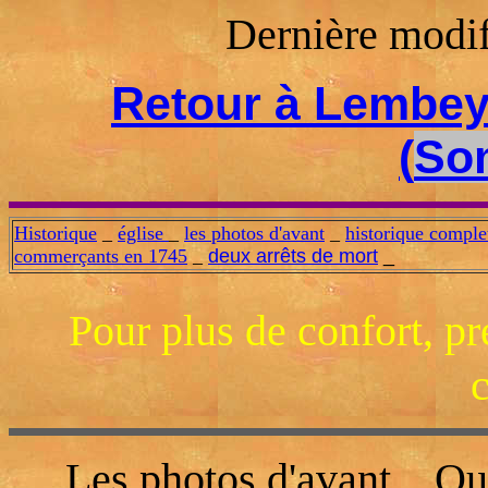
Dernière modi
Retour à Lembe
(
So
Historique
_
église
_
les photos d'avant
_
historique compl
commerçants en 1745
_
deux arrêts de mort
_
Pour plus de confort, p
c
Les photos d'avant... Qu