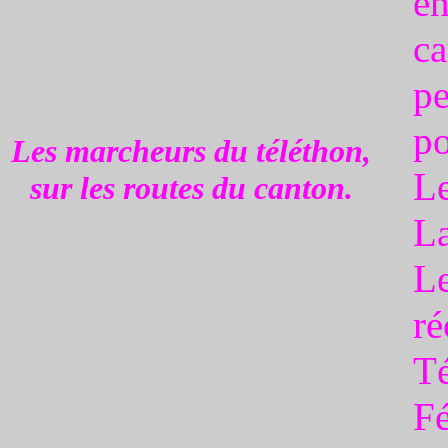
e
ca
p
p
Les marcheurs du téléthon,
Le
sur les routes du canton.
La
Le
ré
Té
F