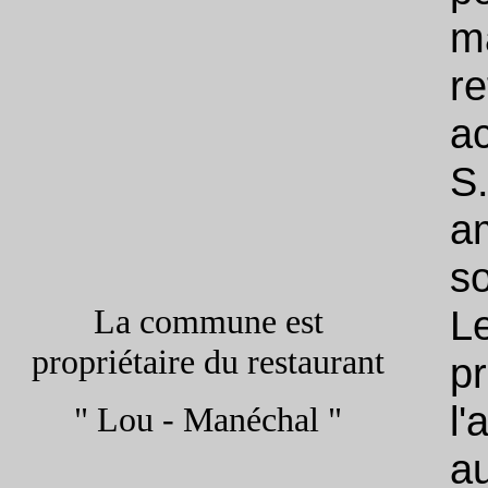
ma
re
a
S
am
s
La commune est
L
propriétaire du restaurant
p
l'
" Lou - Manéchal "
a