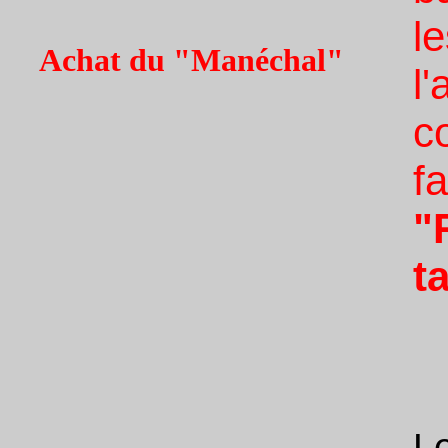
l
Achat du "Manéchal"
l
c
fa
"
t
L