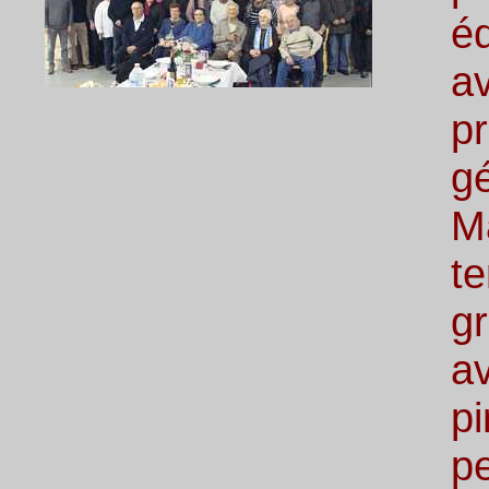
é
a
p
g
M
t
g
a
p
p