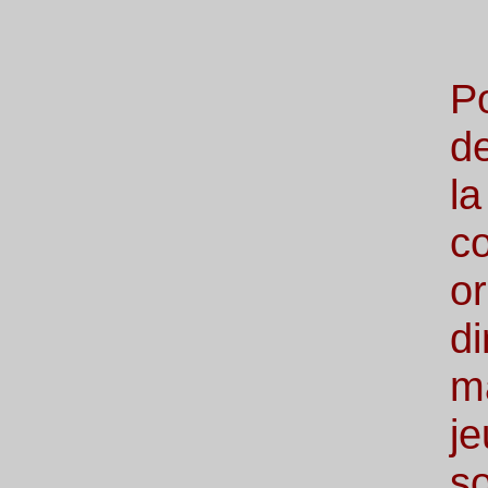
P
de
l
c
o
d
m
je
s