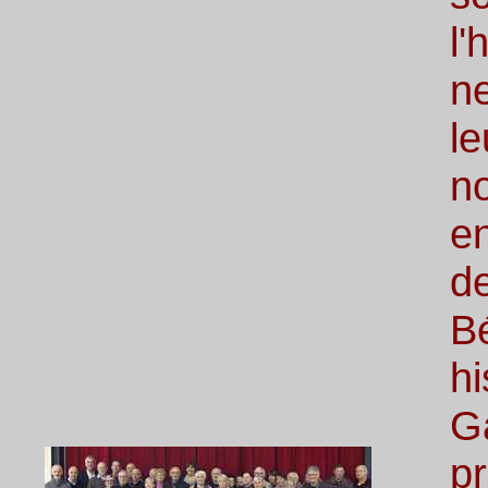
l'
ne
le
no
e
d
B
h
G
p