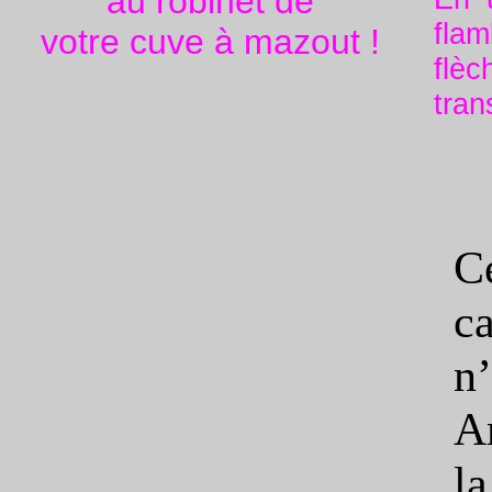
au robinet de
fla
votre cuve à mazout !
flè
tran
C
c
n
A
l