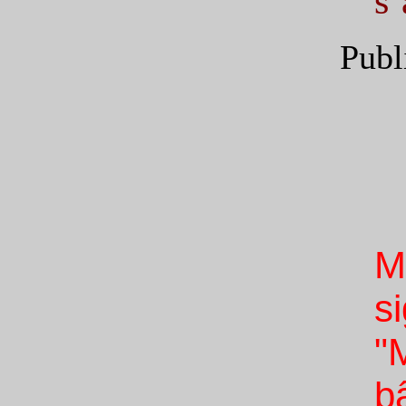
s’
Publ
M
s
"
b