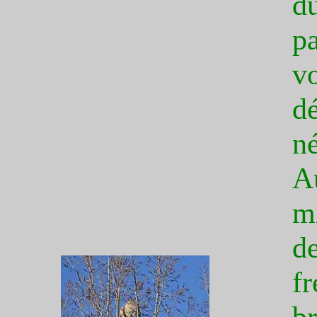
d
pa
v
dé
né
A
mi
d
f
b