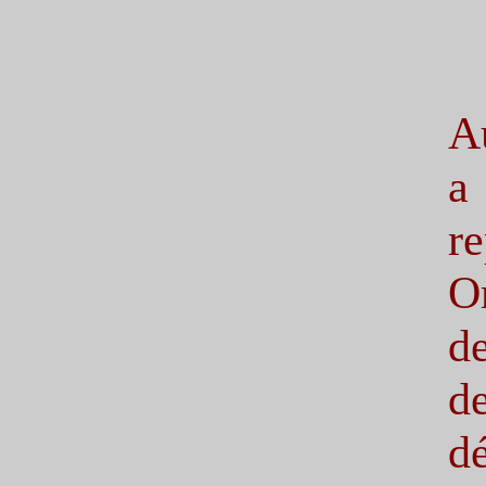
A
a
r
O
d
d
d