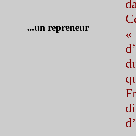
d
C
...un repreneur
«
d
d
q
F
d
d