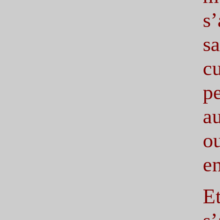
s
s
c
p
au
o
e
E