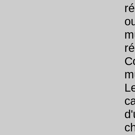
r
o
m
r
Co
m
L
ca
d
c