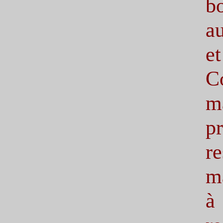
b
au
e
C
m
p
r
ma
à