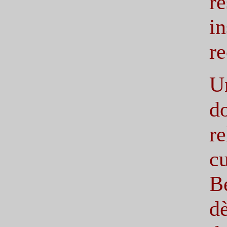
r
in
re
U
do
r
c
B
d