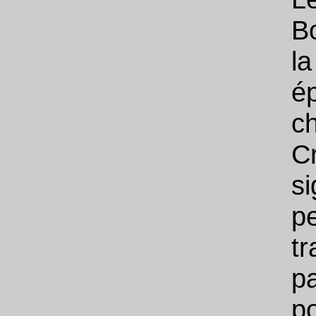
B
l
é
c
C
si
p
tr
p
p