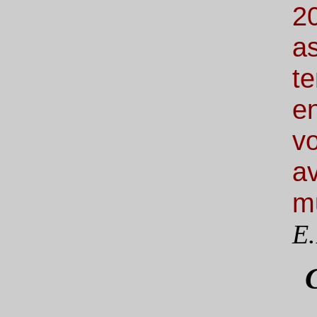
20
as
t
e
v
av
mu
E