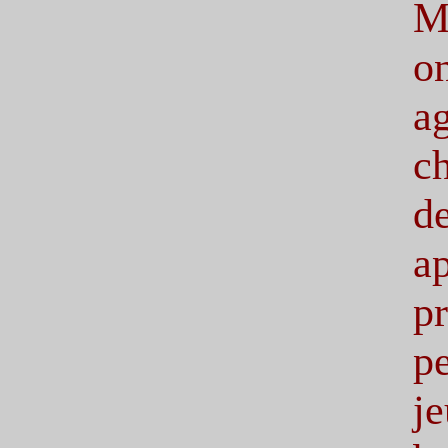
M
o
a
ch
d
ap
p
p
je