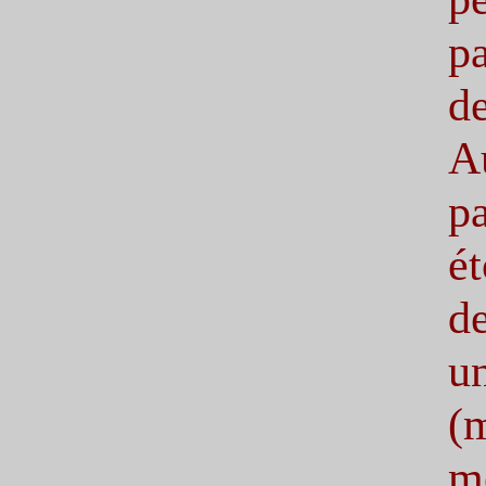
pa
d
A
pa
é
d
u
(
me