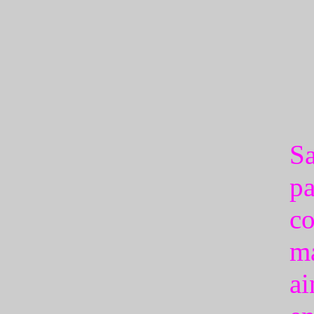
S
pa
co
m
ai