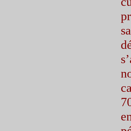
c
p
s
d
s
n
c
7
e
p