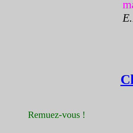
ma
E.
Cl
Remuez-vous !