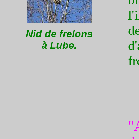
l'
d
Nid de frelons
d
à Lube.
fr
"