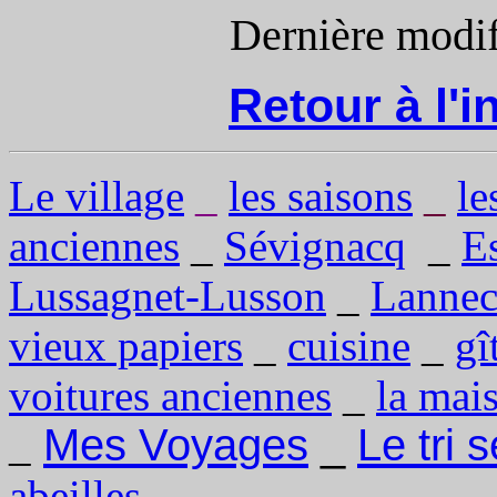
Dernière modi
Retour à l'
Le village
_
les saisons
_
le
anciennes
_
Sévignacq
_
E
Lussagnet-Lusson
_
Lannec
vieux papiers
_
cuisine
_
gî
voitures anciennes
_
la mai
Mes Voyages
_
Le tri 
_
abeilles
_