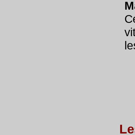
M
C
vi
le
Le