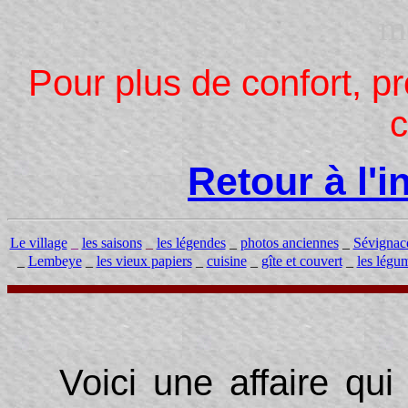
m
Pour plus de confort, p
c
Retour à l'
Le village
_
les saisons
_
les légendes
_
photos anciennes
_
Sévignac
_
Lembeye
_
les vieux papiers
_
cuisine
_
gîte et couvert
_
les légu
Voici une affaire qui