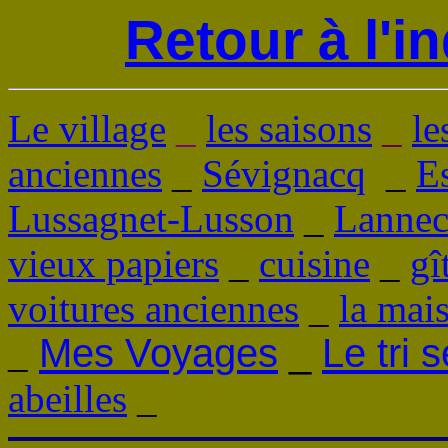
Retour à l'
Le village
_
les saisons
_
le
anciennes
_
Sévignacq
_
E
Lussagnet-Lusson
_
Lannec
vieux papiers
_
cuisine
_
gî
voitures anciennes
_
la mai
Mes Voyages
_
Le tri 
_
abeilles
_