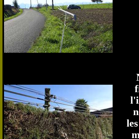
f
l'
n
les
m