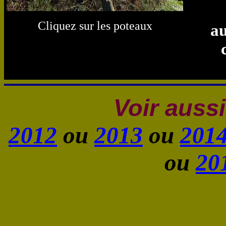
Cliquez sur les poteaux
au
Voir aussi
2012
ou
2013
ou
201
ou
20