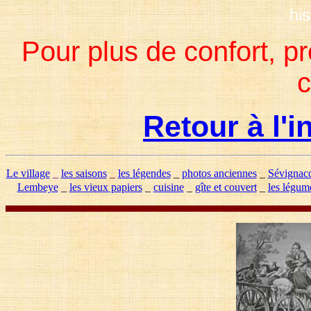
hi
Pour plus de confort, p
c
Retour à l'
Le village
_
les saisons
_
les légendes
_
photos anciennes
_
Sévignac
Lembeye
_
les vieux papiers
_
cuisine
_
gîte et couvert
_
les légum