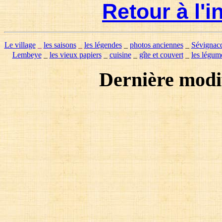
Retour à l'
Le village
_
les saisons
_
les légendes
_
photos anciennes
_
Sévignac
Lembeye
_
les vieux papiers
_
cuisine
_
gîte et couvert
_
les légum
Dernière modi