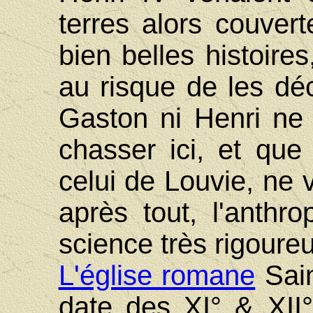
terres alors couver
bien belles histoir
au risque de les déc
Gaston ni Henri ne
chasser ici, et que
celui de Louvie, ne v
après tout, l'anthr
science très rigoureu
L'église romane
Sain
date des XI° & XII° 