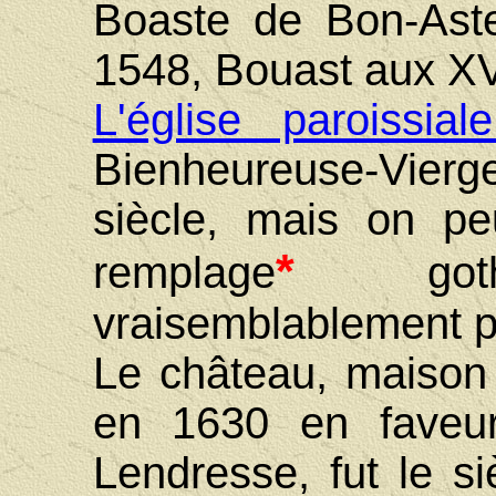
Boaste de Bon-Ast
1548, Bouast aux XVI
L'église paroissia
Bienheureuse-Vier
siècle, mais on p
*
remplage
goth
vraisemblablement p
Le château, maison 
en 1630 en faveur
Lendresse, fut le s