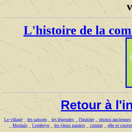
v
L'histoire de la c
Retour à l'
Le village
_
les saisons
_
les légendes
_
l'histoire
_
photos anciennes
_
Morlaàs
_
Lembeye
_
les vieux papiers
_
cuisine
_
gîte et couver