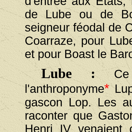
d'entrée aux États, i
de Lube ou de Bo
seigneur féodal de C
Coarraze, pour Lub
et pour Boast le Bar
Lube :
Ce
*
l'anthroponyme
Lup
gascon Lop. Les au
raconter que Gasto
Henri IV venaient 