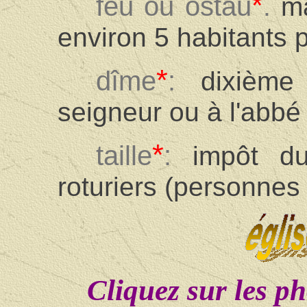
*
feu ou ostau
.
m
environ 5 habitants p
*
dîme
:
dixièm
seigneur ou à l'abbé
*
taille
:
impôt d
roturiers (personnes
Cliquez sur les ph