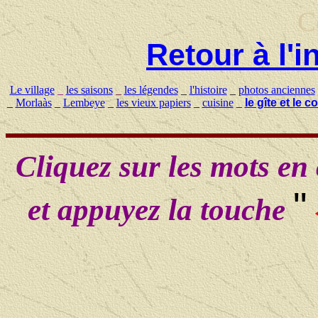
C
Retour à l'
Le village
_
les saisons
_
les légendes
_
l'histoire
_
photos anciennes
_
Morlaàs
_
Lembeye
_
les vieux papiers
_
cuisine
_
le gîte et le c
Cliquez sur les mots en 
"
et appuyez la touche