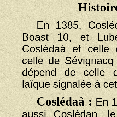
Histoir
En 1385, Cosl
Boast 10, et Lub
Coslédaà et celle
celle de Sévignacq
dépend de celle 
laïque signalée à cet
Coslédaà :
En 1
aussi Coslédan, l