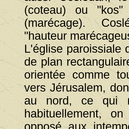
(coteau) ou "kos"
(marécage). Coslé
"hauteur marécageu
L'église paroissiale 
de plan rectangulair
orientée comme tous
vers Jérusalem, donc
au nord, ce qui n
habituellement, on
opposé aux intempé