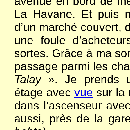
avenue en bord de mer
La Havane. Et puis m
d’un marché couvert, d
une foule d’acheteur
sortes. Grâce à ma son
passage parmi les chal
Talay
». Je prends
étage avec
vue
sur la 
dans l’ascenseur avec
aussi, près de la gar