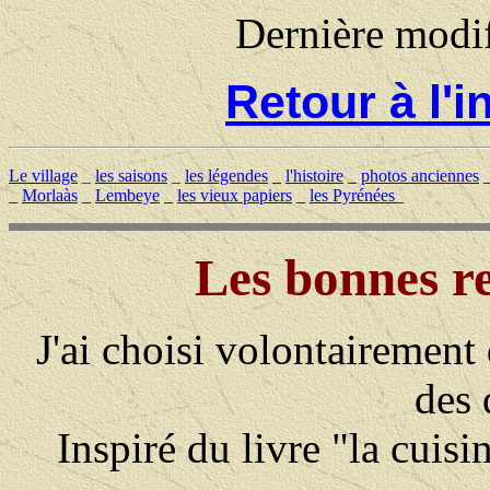
Dernière modi
Retour à l'
Le village
_
les saisons
_
les légendes
_
l'histoire
_
photos anciennes
_
Morlaàs
_
Lembeye
_
les vieux papiers
_
les Pyrénées
_
Les bonnes re
J'ai choisi volontairement d
des 
Inspiré du livre "la cuis