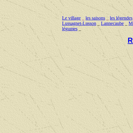
Le village
_
les saisons
_
les légendes
Lussagnet-Lusson
_
Lannecaube
_
Mo
légumes
_
R