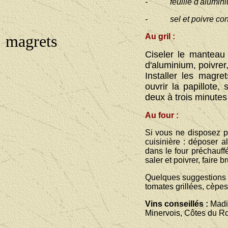
- feuille d'alumini
- sel et poivre con
magrets
Au gril :
Ciseler le manteau
d'aluminium, poivrer, 
Installer les magre
ouvrir la papillote
deux à trois minutes 
Au four :
Si vous ne disposez pa
cuisinière : déposer al
dans le four préchauffé
saler et poivrer, faire 
Quelques suggestions 
tomates grillées, cèpe
Vins
conseillés :
Madi
Minervois, Côtes du Rou