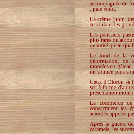
accompagnée de frui
. pain rond.
La crême (nom identi
servi dans les gran
Les pâtissiers pas
plus rares qu'aujou
quantité qu'en quali
Le fond de la ven
déformation, on a
montées en gâteau d
un soutien plus sol
Ceux d'Oloron se fla
sec à forme d'annea
présentation moins 
Le commerce de l
consacraient les 
acidulés appelés pas
Après la guerre de
caramels, les sucette