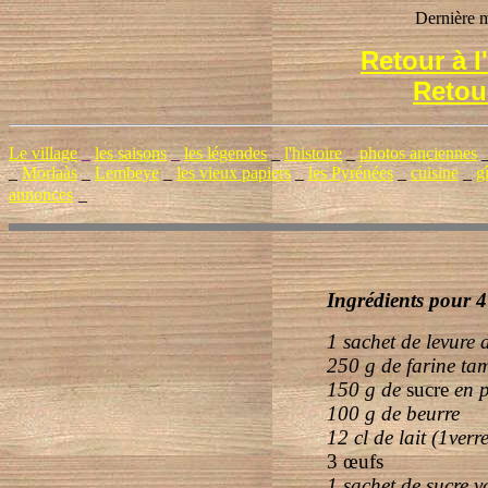
Dernière m
Retour à 
Retou
Le village
_
les saisons
_
les légendes
_
l'histoire
_
photos anciennes
_
Morlaàs
_
Lembeye
_
les vieux papiers
_
les Pyrénées
_
cuisine
_
g
annonces
_
Ingrédients pour 
1 sachet de levure
250 g de farine ta
150 g de
sucre
en 
100
g de beurre
12 cl de lait (1verre
3 œufs
1 sachet de su