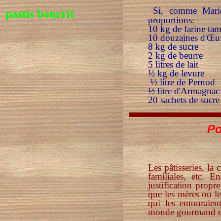
Si, comme Marie
pastis bourrit
proportions:
10 kg de farine tam
10 douzaines d'Œu
8 kg de sucre
2 kg de beurre
5 litres de lait
½ kg de levure
½ litre de Pernod
½ litre d'Armagnac
20 sachets de sucre
Po
Les pâtisseries, la
familiales, etc. 
justification propr
que les mères ou le
qui les entouraien
monde gourmand en d