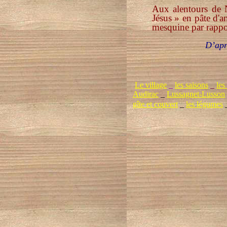
Aux alentours de No
Jésus » en pâte d'a
mesquine par rappo
D’apr
Le village
_
les saisons
_
les
Audirac
_
Lussagnet-Lusson
gîte et couvert
_
les légumes