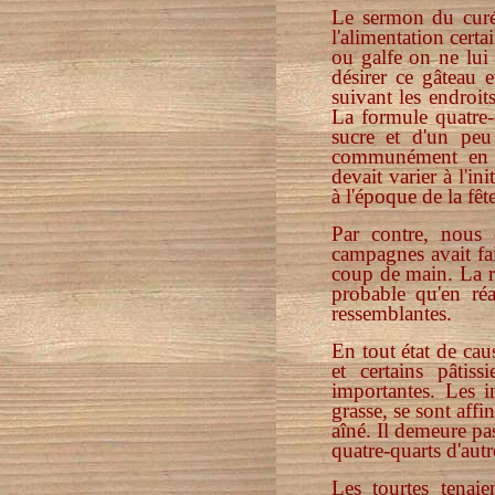
Le sermon du curé 
l'alimentation cert
ou galfe on ne lui 
désirer ce gâteau 
suivant les endroits
La formule quatre-
sucre et d'un peu
communément en f
devait varier à l'in
à l'époque de la fêt
Par contre, nous 
campagnes avait fa
coup de main. La re
probable qu'en ré
ressemblantes.
En tout état de cau
et certains pâtis
importantes. Les in
grasse, se sont aff
aîné. Il demeure pas
quatre-quarts d'aut
Les tourtes tenaie