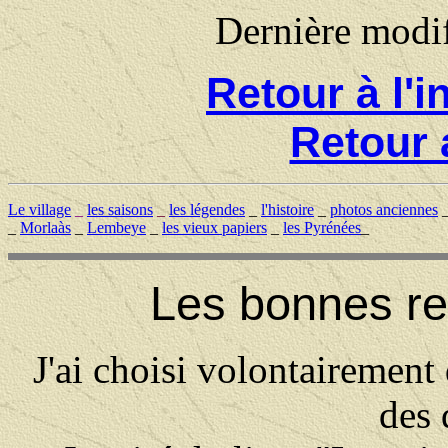
Dernière modi
Retour à l'
Retour 
Le village
_
les saisons
_
les légendes
_
l'histoire
_
photos anciennes
_
Morlaàs
_
Lembeye
_
les vieux papiers
_
les Pyrénées
_
Les bonnes re
J'ai choisi volontairement d
des 