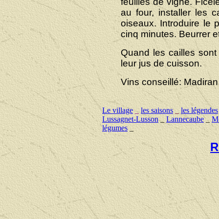
feuilles de vigne. Ficel
au four, installer les
oiseaux. Introduire le p
cinq minutes. Beurrer et
Quand les cailles sont
leur jus de cuisson.
Vins conseillé:
Madiran,
Le village
_
les saisons
_
les légendes
Lussagnet-Lusson
_
Lannecaube
_
Mo
légumes
_
R