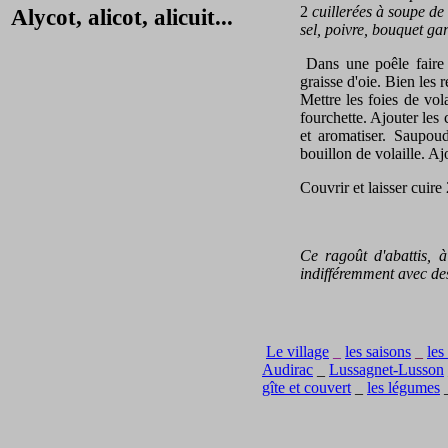
2
cuillerées à soupe de 
Alycot, alicot, alicuit...
sel, poivre, bouquet ga
Dans une poêle faire 
graisse d'oie. Bien les
Mettre les foies de vol
fourchette. Ajouter les 
et aromatiser. Saupou
bouillon de volaille. Aj
Couvrir et laisser cuire
Ce ragoût d'abattis, à
indifféremment avec des
Le village
_
les saisons
_
les
Audirac
_
Lussagnet-Lusson
gîte et couvert
_
les légumes