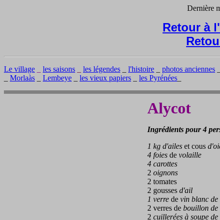
Dernière m
Retour à 
Retou
Le village
_
les saisons
_
les légendes
_
l'histoire
_
photos anciennes
_
Morlaàs
_
Lembeye
_
les vieux papiers
_
les Pyrénées
_
Alycot
Ingrédients pour 4 pe
1
kg d'ailes
et cous
d'oi
4 foies
de
volaille
4 carottes
2
oignons
2 tomates
2 gousses
d'ail
1 verre
de
vin blanc de
2 verres de
bouillon de 
2
cuillerées à soupe de 