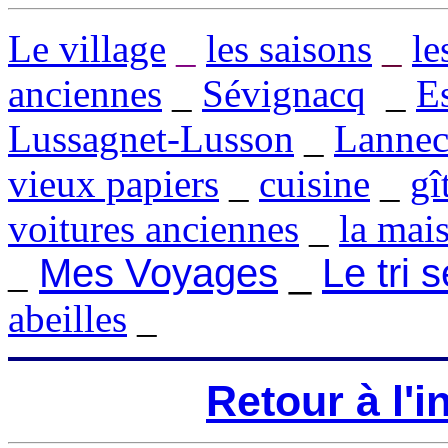
Le village
_
les saisons
_
le
anciennes
_
Sévignacq
_
E
Lussagnet-Lusson
_
Lannec
vieux papiers
_
cuisine
_
gî
voitures anciennes
_
la mai
Mes Voyages
_
Le tri 
_
abeilles
_
Retour à l'