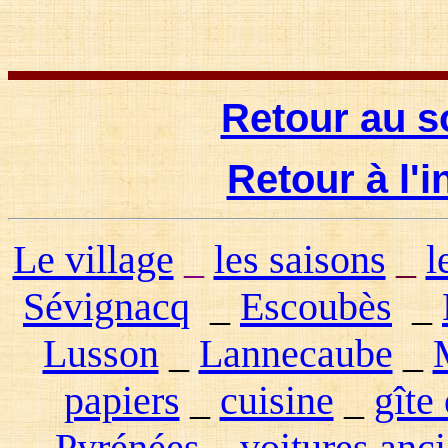
Retour au s
Retour à l'
Le village
_
les saisons
_
l
Sévignacq
_
Escoubès
_
Lusson
_
Lannecaube
_
papiers
_
cuisine
_
gîte
Pyrénées
_
voitures anc