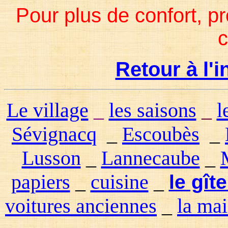
Pour plus de confort, p
c
Retour à l'
Le village
_
les saisons
_
l
Sévignacq
_
Escoubès
_
Lusson
_
Lannecaube
_
papiers
_
cuisine
_
le gît
voitures anciennes
_
la ma