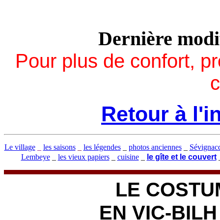
maria
Dernière modi
Pour plus de confort, p
c
Retour à l'
Le village
_
les saisons
_
les légendes
_
photos anciennes
_
Sévignac
Lembeye
_
les vieux papiers
_
cuisine
_
le gîte et le couvert
LE COSTU
EN VIC-BILH