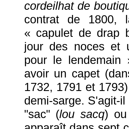
cordeilhat de boutiq
contrat de 1800, 
« capulet de drap 
jour des noces et u
pour le lendemain 
avoir un capet (dan
1732, 1791 et 1793) 
demi-sarge. S'agit-i
"sac" (
lou sacq
) ou
apparaît dans sept 