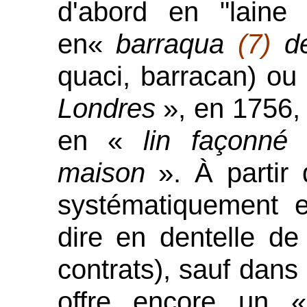
d'abord en "laine
en«
barraqua
(7)
de
quaci, barracan) o
Londres
», en 1756,
en «
lin façonné 
maison
». À partir 
systématiquement e
dire en dentelle de
contrats), sauf dans
offre encore un