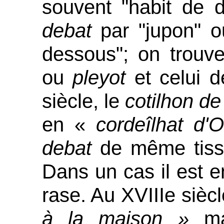
souvent "habit de 
debat
par "jupon" o
dessous"; on trouv
ou
pleyot
et celui 
siècle, le
cotilhon d
en «
cordeîlhat d'
debat
de même tiss
Dans un cas il est e
rase. Au XVIIIe siècl
à la maison »
m