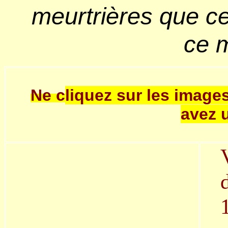
meurtrières que ce
ce 
Ne c
liquez sur les images
avez 